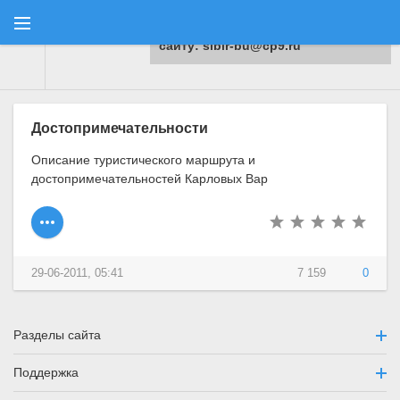
Для любых предложений по
сайту: sibir-bu@cp9.ru
Туранга
" Материалы за 29.06.2011
Достопримечательности
Описание туристического маршрута и
достопримечательностей Карловых Вар
29-06-2011, 05:41
7 159
0
Разделы сайта
Поддержка