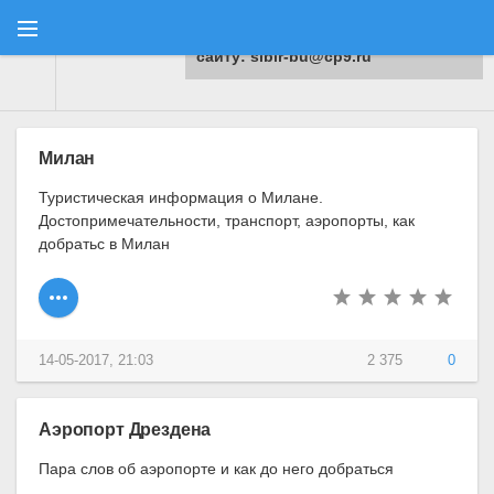
Для любых предложений по
сайту: sibir-bu@cp9.ru
Туранга
" Материалы за 14.05.2017
Милан
Туристическая информация о Милане.
Достопримечательности, транспорт, аэропорты, как
добратьс в Милан
14-05-2017, 21:03
2 375
0
Аэропорт Дрездена
Пара слов об аэропорте и как до него добраться