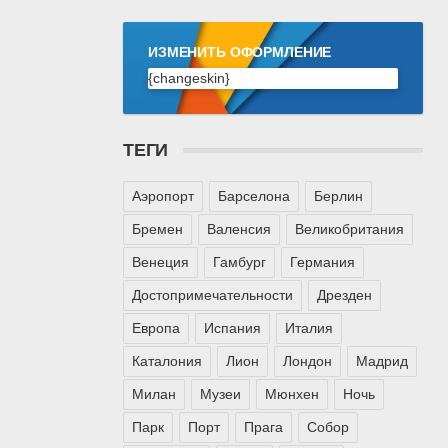
ИЗМЕНИТЬ ОФОРМЛЕНИЕ
{changeskin}
ТЕГИ
Аэропорт
Барселона
Берлин
Бремен
Валенсия
Великобритания
Венеция
Гамбург
Германия
Достопримечательности
Дрезден
Европа
Испания
Италия
Каталония
Лион
Лондон
Мадрид
Милан
Музеи
Мюнхен
Ночь
Парк
Порт
Прага
Собор