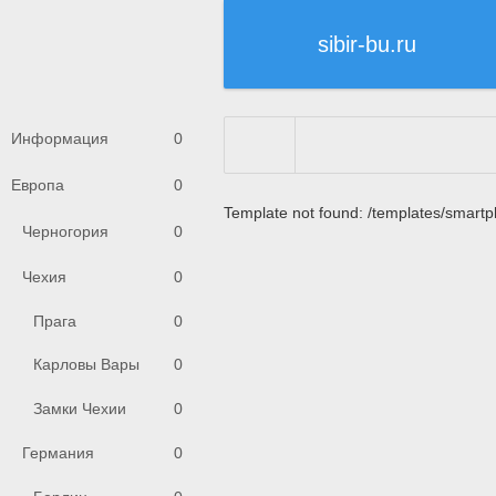
sibir-bu.ru
Информация
0
Европа
0
Туранга
"
Азия
"
Непал
Template not found: /templates/smartp
Черногория
0
Чехия
0
Прага
0
Карловы Вары
0
Замки Чехии
0
Германия
0