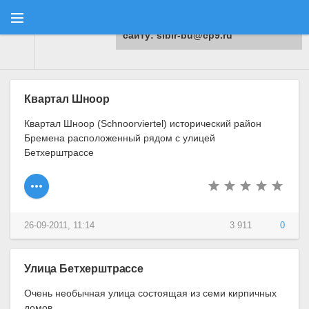
Для любых предложений по
сайту: sibir-bu@cp9.ru
Туранга
"
Европа
"
Германия
"
Бремен
"
Достопримечательно
Квартал Шноор
Квартал Шноор (Schnoorviertel) исторический район
Бремена расположенный рядом с улицей
Бетхерштрассе
26-09-2011, 11:14
3 911
0
Улица Бетхерштрассе
Очень необычная улица состоящая из семи кирпичных
домов