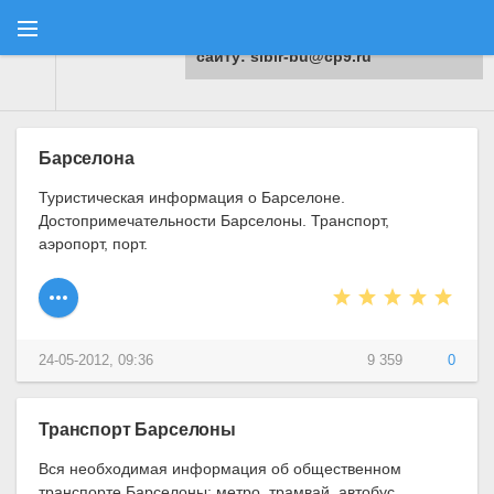
Для любых предложений по
сайту: sibir-bu@cp9.ru
Туранга
"
Европа
"
Испания
"
Барселона
Барселона
Туристическая информация о Барселоне.
Достопримечательности Барселоны. Транспорт,
аэропорт, порт.
24-05-2012, 09:36
9 359
0
Транспорт Барселоны
Вся необходимая информация об общественном
транспорте Барселоны: метро, трамвай, автобус,