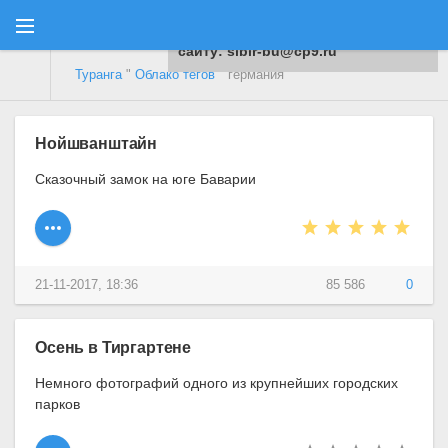
Для любых предложений по
сайту: sibir-bu@cp9.ru
Туранга
"
Облако тегов
" германия
Нойшванштайн
Сказочный замок на юге Баварии
21-11-2017, 18:36
85 586
0
Осень в Тиргартене
Немного фотографий одного из крупнейших городских
парков