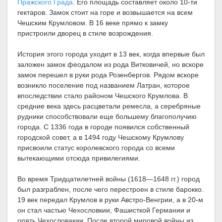
Пражского Града
. Его площадь составляет около 10-ти
гектаров. Замок стоит на горе и возвышается на всем
Чешским Крумловом. В 16 веке прямо к замку
пристроили дворец в стиле возрождения.
История этого города уходит в 13 век, когда впервые был
заложен замок феодалом из рода Витковичей, но вскоре
замок перешел в руки рода Розенбергов. Рядом вскоре
возникло поселение под названием Латран, которое
впоследствии стало районом Чешского Крумлова. В
средние века здесь расцветали ремесла, а серебряные
рудники способствовали еще большему благополучию
города. С 1336 года в городе появился собственный
городской совет, а в 1494 году Чешскому Крумлову
присвоили статус королевского города со всеми
вытекающими отсюда привилегиями.
Во время Тридцатилетней войны (1618—1648 гг.) город
был разграблен, после чего перестроен в стиле барокко.
19 век передал Крумлов в руки Австро-Венгрии, а в 20-м
он стал частью Чехословкии, Фашисткой Германии и
опять Чехословакии. После второй мировой войны из