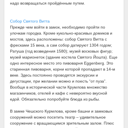
надо возвращаться пройдённым путем.
Собор Святого Витта
Прежде чем войти в замок, необходимо пройти по
улочкам городка. Кроме кукольно-красивых домиков и
мостов, здесь расположены: собор Святого Витта с
фресками 15 века, а сам собор датируют 1304 годом;
Ратуша (год возведения 1580); музей восковых фигур;
музей марионеток (здание костела Святого Йошта). Еще
одно интересное место это пивоварня Eggenberg. Это
старинная пивоварня, корни которой пропадают в 14-м
веке. Здесь постоянно проводятся экскурсии и
дегустации, при желании можно и поесть “от пуза”.
Вообще в исторической части Крумлова множество
магазинчиков, отелей и кафе с невероятно вкусной
едой. Обязательно попробуйте блюда из рыбы.
В замке Чешского Курмлова, кроме башни и замковых
сооружений можно посетить театр – удивительное
сооружение с вращающимся зрительным залом. Плюс