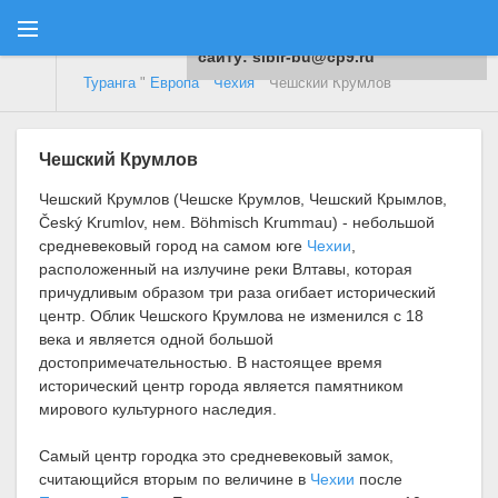
Для любых предложений по
сайту: sibir-bu@cp9.ru
Туранга
"
Европа
"
Чехия
" Чешский Крумлов
Чешский Крумлов
Чешский Крумлов (Чешске Крумлов, Чешский Крымлов,
Český Krumlov, нем. Böhmisch Krummau) - небольшой
средневековый город на самом юге
Чехии
,
расположенный на излучине реки Влтавы, которая
причудливым образом три раза огибает исторический
центр. Облик Чешского Крумлова не изменился с 18
века и является одной большой
достопримечательностью. В настоящее время
исторический центр города является памятником
мирового культурного наследия.
Самый центр городка это средневековый замок,
считающийся вторым по величине в
Чехии
после