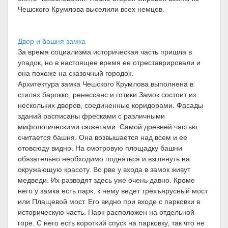
Чешского Крумлова выселили всех немцев.
Двор и башня замка
За время социализма историческая часть пришла в
упадок, но в настоящее время ее отреставрировали и
она похоже на сказочный городок.
Архитектура замка Чешского Крумлова выполнена в
стилях барокко, ренессанс и готики Замок состоит из
нескольких дворов, соединенные коридорами. Фасады
зданий расписаны фресками с различными
мифологическими сюжетами. Самой древней частью
считается башня. Она возвышается над всем и ее
отовсюду видно. На смотровую площадку башни
обязательно необходимо подняться и взглянуть на
окружающую красоту. Во рве у входа в замок живут
медведи. Их разводят здесь уже очень давно. Кроме
него у замка есть парк, к нему ведет трёхъярусный мост
или Плащевой мост. Его видно при входе с парковки в
историческую часть. Парк расположен на отдельной
горе. С него есть короткий спуск на парковку, так что не